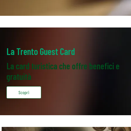
La Trento Guest Card
La card turistica che offre benefici e
gratuità
Scopri