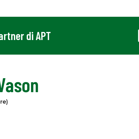
Partner di APT
 Vason
re)