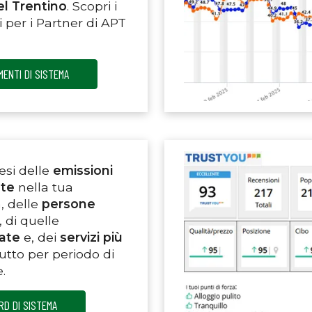
el Trentino
. Scopri i
 per i Partner di APT
ENTI DI SISTEMA
esi delle
emissioni
ate
nella tua
a, delle
persone
, di quelle
tate
e, dei
servizi più
 tutto per periodo di
.
RD DI SISTEMA