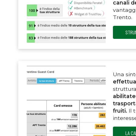
canali d
vantaggi
Trento.
STRUM
Una sint
effettu
struttur
abilitate
traspor
fruiti.
Il
interesse
LA CA