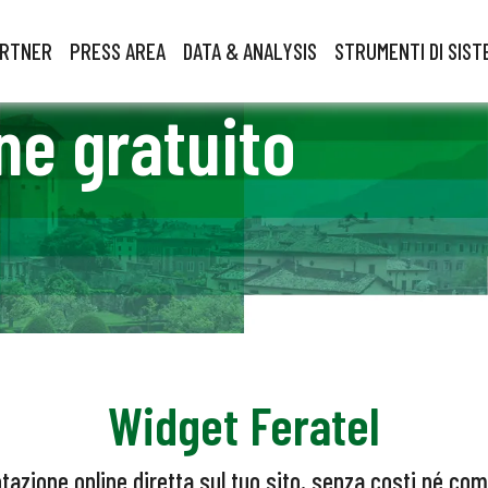
ARTNER
PRESS AREA
DATA & ANALYSIS
STRUMENTI DI SIST
ne gratuito
Widget Feratel
tazione online diretta sul tuo sito, senza costi né co